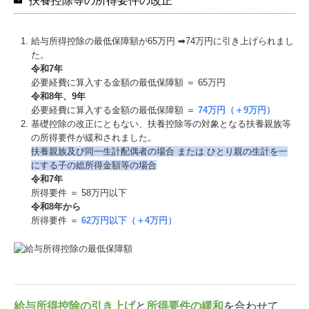
扶養控除等の所得要件の改正
給与所得控除の最低保障額が65万円 ➡74万円に引き上げられまし
た。
令和7年
必要経費に算入する金額の最低保障額 ＝ 65万円
令和8年、9年
必要経費に算入する金額の最低保障額 ＝
74万円（＋9万円）
基礎控除の改正にともない、扶養控除等の対象となる扶養親族等
の所得要件が緩和されました。
扶養親族及び同⼀⽣計配偶者の場合 または ひとり親の⽣計を⼀
にする⼦の総所得⾦額等の場合
令和7年
所得要件 ＝ 58万円以下
令和8年から
所得要件 ＝
62万円以下（＋4万円）
給与所得控除の引き上げ
と
所得要件の緩和
を合わせて、