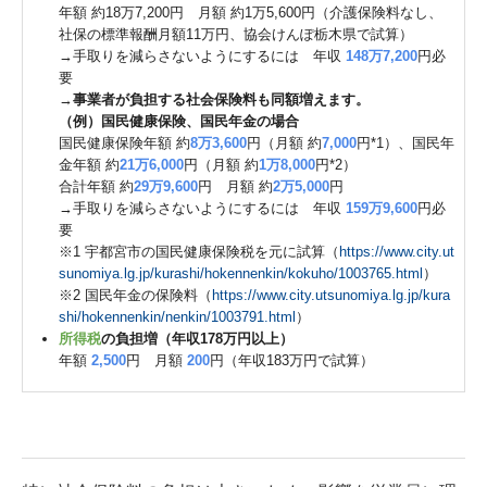
年額 約18万7,200円 月額 約1万5,600円（介護保険料なし、
社保の標準報酬月額11万円、協会けんぽ栃木県で試算）
→手取りを減らさないようにするには 年収
148万7,200
円必
要
→
事業者が負担する社会保険料も同額増えます。
（例）国民健康保険、国民年金の場合
国民健康保険年額 約
8万3,600
円（月額 約
7,000
円*1）、国民年
金年額 約
21万6,000
円（月額 約
1万8,000
円*2）
合計年額 約
29万9,600
円 月額 約
2万5,000
円
→手取りを減らさないようにするには 年収
159万9,600
円必
要
※1 宇都宮市の国民健康保険税を元に試算（
https://www.city.ut
sunomiya.lg.jp/kurashi/hokennenkin/kokuho/1003765.html
）
※2 国民年金の保険料（
https://www.city.utsunomiya.lg.jp/kura
shi/hokennenkin/nenkin/1003791.html
）
所得税
の負担増（年収178万円以上）
年額
2,500
円 月額
200
円（年収183万円で試算）