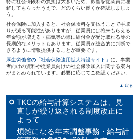
特に社会保険料の負担は大きいため、影響を従業員に理
解してもらったうえで、どのくらい働くか確認しましょ
う。
社会保険に加入すると、社会保険料を支払うことで手取
りが減る可能性がありますが、従業員には将来もらえる
年金額が増える・病気等の際に給付金が受け取れる等の
長期的なメリットもあります。従業員が総合的に判断で
きるように情報提供することが重要です。
厚生労働省の「社会保険適用拡大特設サイト」
に、事業
者向けの資料や従業員向けの社会保険加入に関する案内
がまとめられています。必要に応じてご確認ください。
▲ 戻る
TKCの給与計算システムは、見
直しが繰り返される制度改正に
よって
煩雑になる年末調整事務・給与計