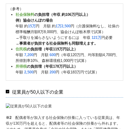
（参考）
社会保険料
の負担増（年収 約106万円以上）
例）協会けんぽの場合
年額 約
15万
円 月額 約
1万2,500
円（介護保険料なし、社保の
標準報酬月額8万8,000円、協会けんぽ栃木県で試算）
→手取りを減らさないようにするには 年収
121万
円必要
→
事業者が負担する社会保険料も同額増えます。
住民税
の負担増（年収119万円以上）
年額
7,200
円 月額
600
円（年収120万円、均等割額4,700円、
所得割率10%、森林環境税1,000円で試算）
所得税
の負担増（年収178万円以上）
年額
2,500
円 月額
200
円（年収183万円で試算）
従業員が50人以下の企業
※2
配偶者等が加入する社会保険の扶養に入っている従業員は、年
収が130万円を超えると、配偶者等の社会保険の扶養から外れます。