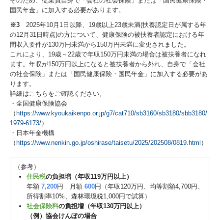
そのため、従業員自身で「会社の社会保険」または「国民健康保険・
国民年金」に加入する必要があります。
※3
2025年10月1日以降、19歳以上23歳未満(扶養認定日が属する年
の12月31日時点)の方について、健康保険の被扶養者認定における年
間収入要件が130万円未満から150万円未満に変更されました。
これにより、19歳～22歳で年収150万円未満の場合は被扶養者になれ
ます。年収が150万円以上になると被扶養者から外れ、自身で「会社
の社会保険」または「国民健康保険・国民年金」に加入する必要があ
ります。
詳細はこちらをご確認ください。
・全国健康保険協会
（
https://www.kyoukaikenpo.or.jp/g7/cat710/sb3160/sb3180/sbb3180/
1979-6173/
）
・日本年金機構
（
https://www.nenkin.go.jp/oshirase/taisetu/2025/202508/0819.html
）
（参考）
住民税
の負担増（年収119万円以上）
年額
7,200
円 月額
600
円（年収120万円、均等割額4,700円、
所得割率10%、森林環境税1,000円で試算）
社会保険料
の負担増（年収130万円以上）
（例）協会けんぽの場合