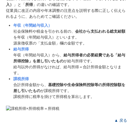
入）
」と「
所得
」の違いの確認です。
従業員に改正の内容や年末調整の注意点を説明する際に正しく伝えら
れるように、あらためてご確認ください。
年収（年間給与収入）
社会保険料や税金を引かれる前の、
会社から支払われる総支給額
を年収（年間給与収入）といいます。
源泉徴収票の「支払金額」欄の金額です。
給与所得
年収（年間給与収入）から、
給与所得者の必要経費である「給与
所得控除」を差し引いたもの
が給与所得です。
給与以外の所得がなければ、給与所得＝合計所得金額となりま
す。
課税所得
合計所得金額から、
基礎控除や生命保険料控除等の所得控除額を
差し引いたもの
が課税所得です。
課税所得に税率を掛けて所得税を算出します。
▲ 戻る