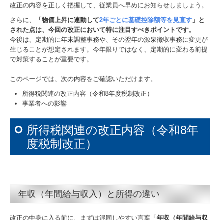
改正の内容を正しく把握して、従業員へ早めにお知らせしましょう。
お問合せ
さらに、
「物価上昇に連動して
2年ごとに基礎控除額等を見直す
」と
された点は、今回の改正において特に注目すべきポイントです。
個人情報保護方針
今後は、定期的に年末調整事務や、その翌年の源泉徴収事務に変更が
生じることが想定されます。今年限りではなく、定期的に変わる前提
で対策することが重要です。
このページでは、次の内容をご確認いただけます。
所得税関連の改正内容（令和8年度税制改正）
事業者への影響
所得税関連の改正内容（令和8年
度税制改正）
年収（年間給与収入）と所得の違い
改正の中身に入る前に、まずは混同しやすい言葉「
年収（年間給与収