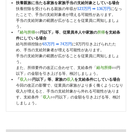
扶養親族に当たる家族を家族手当の支給対象としている場合
扶養控除を受けられる親族の年収が
123万円 ➡ 136万円
になっ
たことで、手当の支給対象者が増える可能性があります。
手当の支給対象の範囲が広がることを従業員に周知しましょ
う。
「
給与所得
○○円以下」等、従業員本人や家族の
所得
を支給条
件にしている場合
給与所得控除が
65万円 ➡ 74万円
に9万円引き上げられたた
め、手当の支給対象者が増える可能性があります。
手当の支給対象の範囲が広がることを従業員に周知しましょ
う。
また、所得要件の改正に合わせて、支給条件「
給与所得
○○円
以下」の金額を引き上げる等、検討しましょう。
「
収入
○○円以下」等、家族の
収入
を支給条件にしている場合
今回の改正の影響で、従業員の家族がより多く働くようになり
収入が増えると、手当の支給対象から外れる可能性がありま
す。支給条件「
収入
○○円以下」の金額を引き上げる等、検討
しましょう。