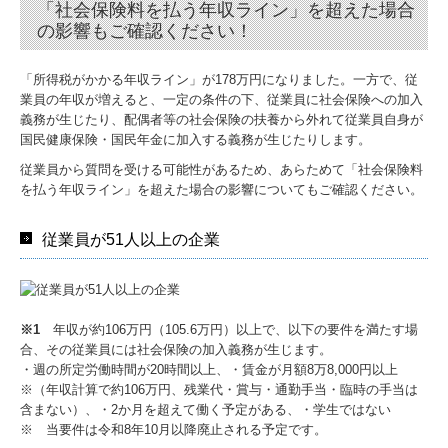
「社会保険料を払う年収ライン」を超えた場合
の影響もご確認ください！
「所得税がかかる年収ライン」が178万円になりました。一方で、従
業員の年収が増えると、一定の条件の下、従業員に社会保険への加入
義務が生じたり、配偶者等の社会保険の扶養から外れて従業員自身が
国民健康保険・国民年金に加入する義務が生じたりします。
従業員から質問を受ける可能性があるため、あらためて「社会保険料
を払う年収ライン」を超えた場合の影響についてもご確認ください。
従業員が51人以上の企業
※1
年収が約106万円（105.6万円）以上で、以下の要件を満たす場
合、その従業員には社会保険の加入義務が生じます。
・週の所定労働時間が20時間以上、・賃金が月額8万8,000円以上
※（年収計算で約106万円、残業代・賞与・通勤手当・臨時の手当は
含まない）、・2か月を超えて働く予定がある、・学生ではない
※ 当要件は令和8年10月以降廃止される予定です。