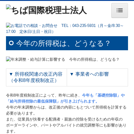
トップページ
事務所紹介
今年の所得税は、どうなる？
税理士事務所の日々
交通案内
▼
所得税関連の改正内容
▼
事業者への影響
業務案内
（令和8年度税制改正）
セミナー案内
令和8年度税制改正によって、昨年に続き、
今年も「基礎控除額」や
「給与所得控除の最低保障額」が引き上げられます。
バックナンバー
今年の年末調整からは、改正後の内容にもとづいて所得税を計算する
必要があります。
システムQ&A
また、従業員が扶養する配偶者・親族の控除を受けるための年収の
ボーダーラインや、パートやアルバイトの就労調整等にも影響があり
採用情報
ます。